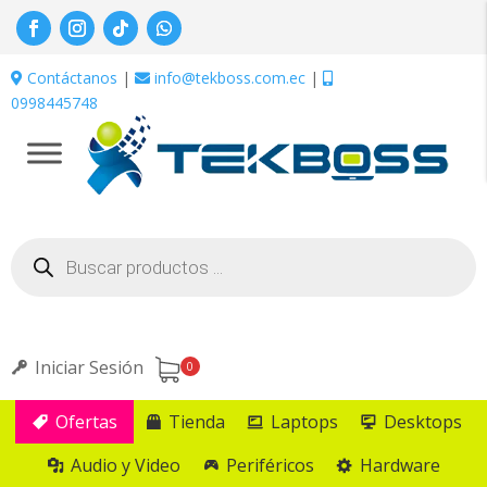
Contáctanos
|
info@tekboss.com.ec
|
0998445748
Búsqueda
de
productos
Iniciar Sesión
0
Ofertas
Tienda
Laptops
Desktops
Audio y Video
Periféricos
Hardware