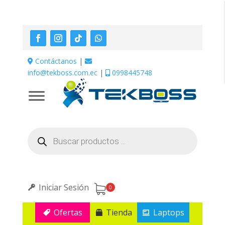
Contáctanos
|
info@tekboss.com.ec
|
0998445748
Búsqueda
de
productos
Iniciar Sesión
0
Ofertas
Tienda
Laptops