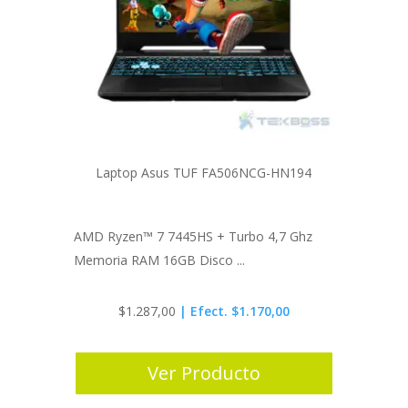
Laptop Asus TUF FA506NCG-HN194
AMD Ryzen™ 7 7445HS + Turbo 4,7 Ghz
Memoria RAM 16GB Disco ...
$
1.287,00
| Efect. $1.170,00
Ver Producto