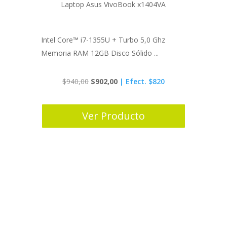
Laptop Asus VivoBook x1404VA
Intel Core™ i7-1355U + Turbo 5,0 Ghz
Memoria RAM 12GB Disco Sólido ...
Original
Current
$
940,00
$
902,00
| Efect. $820
price
price
was:
is:
Ver Producto
$940,00.
$902,00.