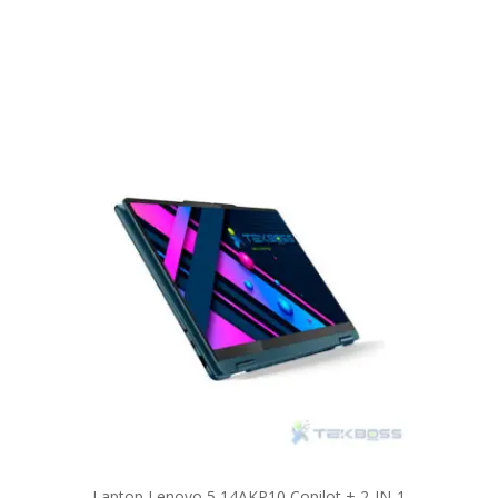
Laptop Lenovo 5 14AKP10 Copilot + 2-IN-1