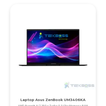
Laptop Asus ZenBook UM3406KA
AMD Ryzen™ AI 7 350 + Turbo 5,0 Ghz Memoria RAM