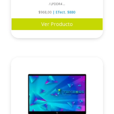
/ LPDDR4 ...
$
968,00
| Efect. $880
Ver Producto