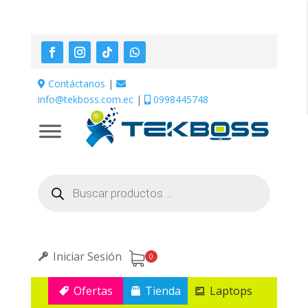
Contáctanos
|
info@tekboss.com.ec
|
0998445748
Búsqueda
de
productos
Iniciar Sesión
0
Ofertas
Tienda
Laptops