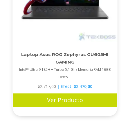
Laptop Asus ROG Zephyrus GU605MI
GAMING
Intel™ Ultra 9 185H + Turbo 5,1 Ghz Memoria RAM 16GB
Disco ...
$
2.717,00
| Efect. $2.470,00
Ver Producto