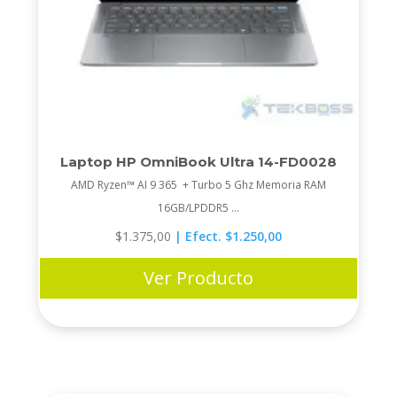
Laptop HP OmniBook Ultra 14-FD0028
AMD Ryzen™ AI 9 365 + Turbo 5 Ghz Memoria RAM
16GB/LPDDR5 ...
$
1.375,00
| Efect. $1.250,00
Ver Producto