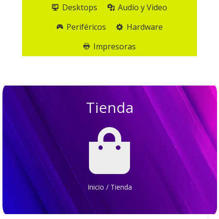
Desktops
Audio y Video
Periféricos
Hardware
Impresoras
Tienda

Inicio
/
Tienda