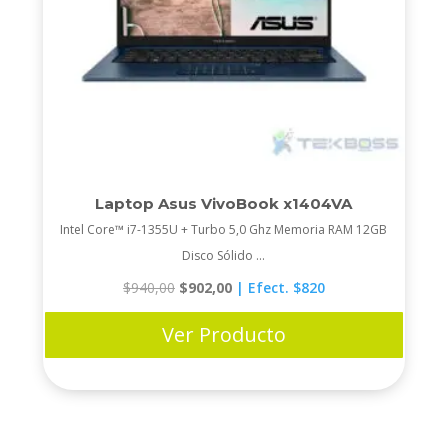
Laptop Asus VivoBook x1404VA
Intel Core™ i7-1355U + Turbo 5,0 Ghz Memoria RAM 12GB
Disco Sólido ...
Original
Current
$
940,00
$
902,00
| Efect. $820
price
price
was:
is:
$940,00.
$902,00.
Ver Producto