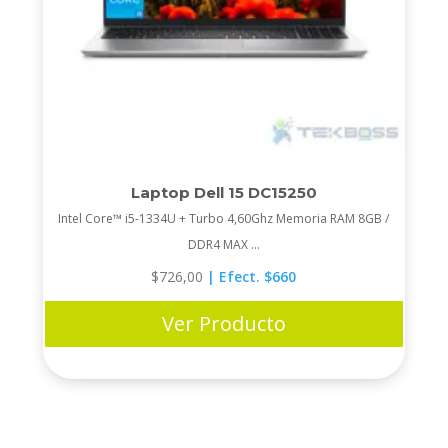
Laptop Dell 15 DC15250
Intel Core™ i5-1334U + Turbo 4,60Ghz Memoria RAM 8GB /
DDR4 MAX ...
$
726,00
| Efect. $660
Ver Producto