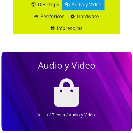
Desktops
Audio y Video
Periféricos
Hardware
Impresoras
Audio y Video

Inicio
/
Tienda
/
Audio y Video