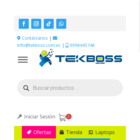
Contáctanos
|
info@tekboss.com.ec
|
0998445748
Búsqueda
de
productos
Iniciar Sesión
0
Ofertas
Tienda
Laptops