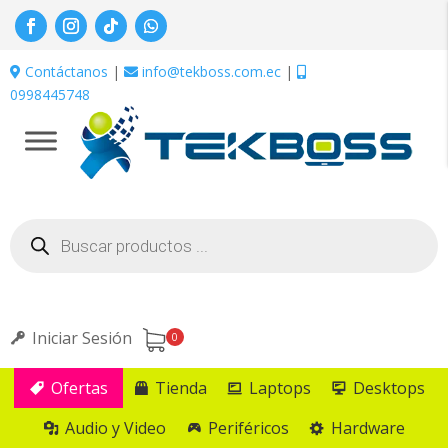
Contáctanos
|
info@tekboss.com.ec
|
0998445748
Búsqueda
de
productos
Iniciar Sesión
0
Ofertas
Tienda
Laptops
Desktops
Audio y Video
Periféricos
Hardware