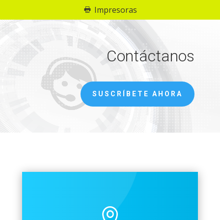
Impresoras
Reproductor
de
vídeo
Contáctanos
SUSCRÍBETE AHORA
