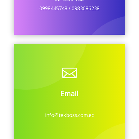
0998445748 / 0983086238

Email
info@tekboss.com.ec