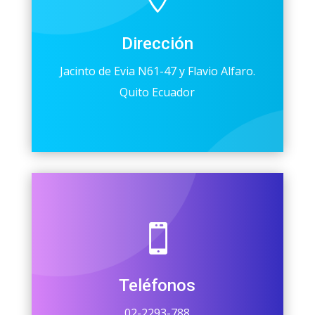
Dirección
Jacinto de Evia N61-47 y Flavio Alfaro.
Quito Ecuador

Teléfonos
02-2293-788