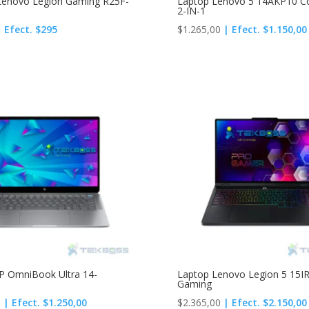
Lenovo Legion Gaming R25F-
Laptop Lenovo 5 14AKP10 Co
2-IN-1
 Efect. $295
$
1.265,00
| Efect. $1.150,00
P OmniBook Ultra 14-
Laptop Lenovo Legion 5 15I
Gaming
0
| Efect. $1.250,00
$
2.365,00
| Efect. $2.150,00