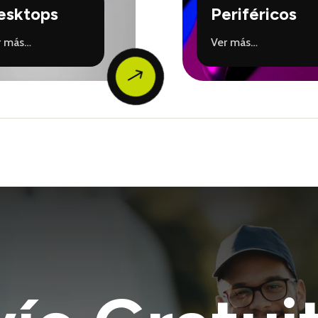
esktops
Periféricos
r más…
Ver más…
$