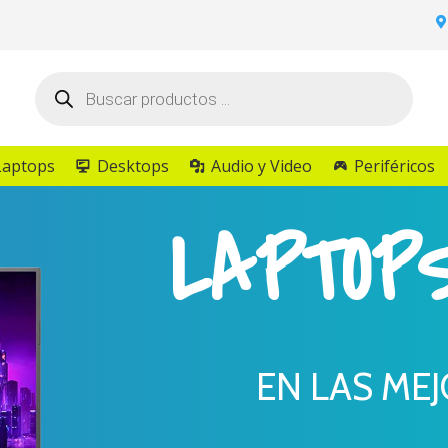
Búsqueda
de
productos
Laptops
Desktops
Audio y Video
Periféricos
LAPTOP
EN LAS ME