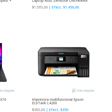
pilot +
Laptop Asus ZenBook UM3406KA
$
1.595,00
| Efect. $1.450,00
RX10
Impresora multifuncional Epson
EcoTank L4260
$
385,00
| Efect. $350