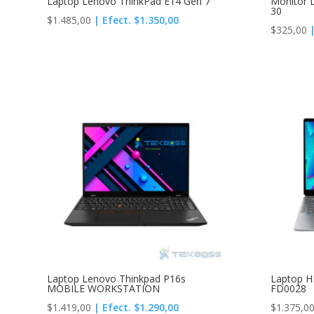
Laptop Lenovo ThinkPad E14 Gen 7
Monitor 
30
$
1.485,00
| Efect. $1.350,00
$
325,00
|
Laptop Lenovo Thinkpad P16s
Laptop H
MOBILE WORKSTATION
FD0028
$
1.419,00
| Efect. $1.290,00
$
1.375,0