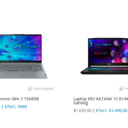
enovo Slim 3 15ABR8
Laptop MSI KATANA 15 B14
Gaming
0
| Efect. $960
$
1.639,00
| Efect. $1.490,00