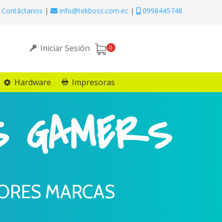
Contáctanos
|
info@tekboss.com.ec
|
0998445748
Iniciar Sesión
0
Hardware
Impresoras
S GAMERS
JORES MARCAS