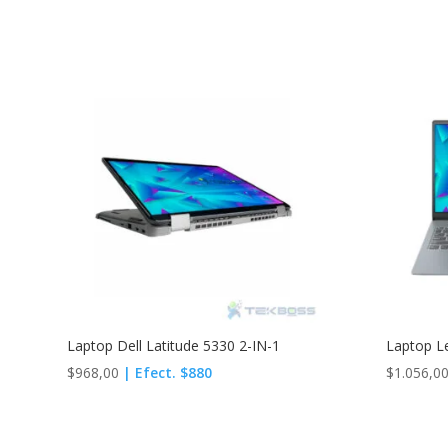
Laptop Dell Latitude 5330 2-IN-1
Laptop L
$
968,00
| Efect. $880
$
1.056,0