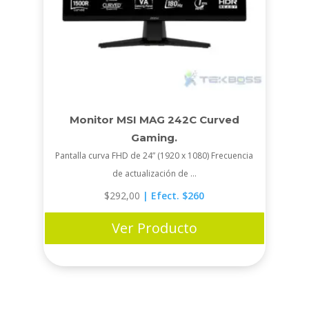
Monitor MSI MAG 242C Curved
Gaming.
Pantalla curva FHD de 24” (1920 x 1080) Frecuencia
de actualización de ...
$
292,00
| Efect. $260
Ver Producto