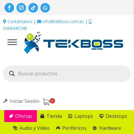
Contáctanos
|
info@tekboss.com.ec
|
0998445748
Búsqueda
de
productos
Iniciar Sesión
0
Ofertas
Tienda
Laptops
Desktops
Audio y Video
Periféricos
Hardware