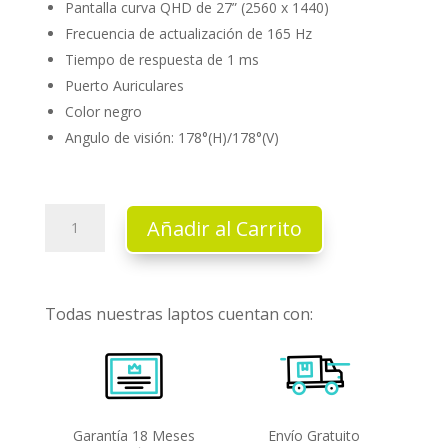
Pantalla curva QHD de 27” (2560 x 1440)
Frecuencia de actualización de 165 Hz
Tiempo de respuesta de 1 ms
Puerto Auriculares
Color negro
Angulo de visión: 178°(H)/178°(V)
Monitor
Añadir al Carrito
Samsung
27"
Odyssey
G55C
Todas nuestras laptos cuentan con:
cantidad
Garantía 18 Meses
Envío Gratuito