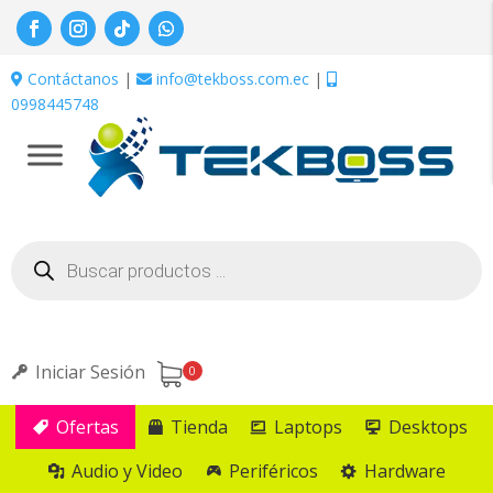
Contáctanos
|
info@tekboss.com.ec
|
0998445748
Búsqueda
de
productos
Iniciar Sesión
0
Ofertas
Tienda
Laptops
Desktops
Audio y Video
Periféricos
Hardware