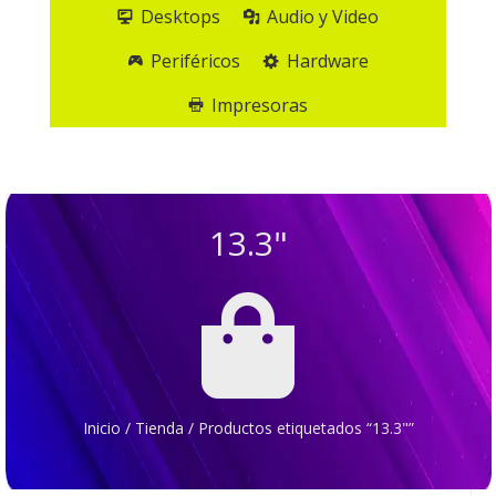
Desktops
Audio y Video
Periféricos
Hardware
Impresoras
13.3"

Inicio
/
Tienda
/
Productos etiquetados “13.3"”