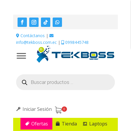
Contáctanos
|
info@tekboss.com.ec
|
0998445748
Búsqueda
de
productos
Iniciar Sesión
0
Ofertas
Tienda
Laptops