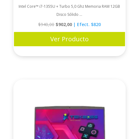
Intel Core™ i7-1355U + Turbo 5,0 Ghz Memoria RAM 12GB
Disco Sólido ...
Original
Current
$
940,00
$
902,00
| Efect. $820
price
price
was:
is:
$940,00.
$902,00.
Ver Producto