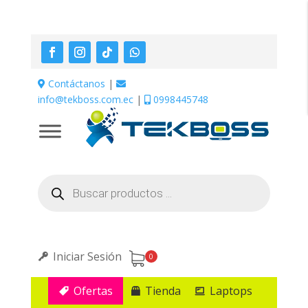
Contáctanos
|
info@tekboss.com.ec
|
0998445748
Búsqueda
de
productos
Iniciar Sesión
0
Ofertas
Tienda
Laptops