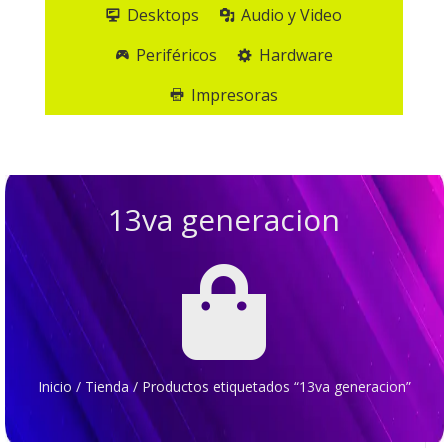
Desktops
Audio y Video
Periféricos
Hardware
Impresoras
13va generacion

Inicio
/
Tienda
/
Productos etiquetados “13va generacion”