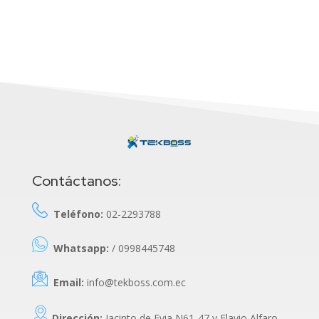
Contáctanos:
Teléfono:
02-2293788
Whatsapp:
/ 0998445748
Email:
info@tekboss.com.ec
Dirección:
Jacinto de Evia N61-47 y Flavio Alfaro.