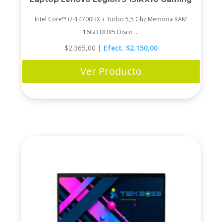
Intel Core™ i7-14700HX + Turbo 5,5 Ghz Memoria RAM
16GB DDR5 Disco ...
$
2.365,00
| Efect. $2.150,00
Ver Producto