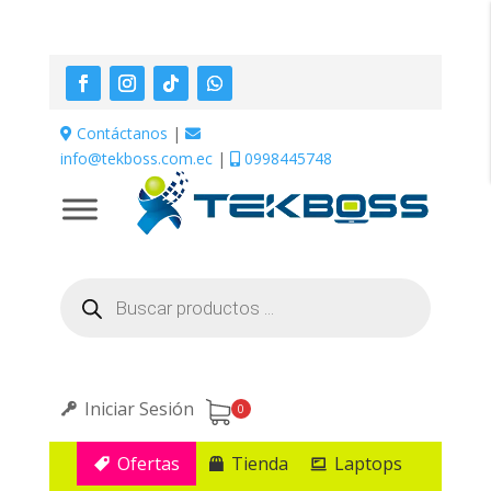
Contáctanos
|
info@tekboss.com.ec
|
0998445748
Búsqueda
de
productos
Iniciar Sesión
0
Ofertas
Tienda
Laptops