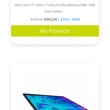
Intel Core™ i7-1355U + Turbo 5,0 Ghz Memoria RAM 12GB
Disco Sólido ...
Original
Current
$
940,00
$
902,00
| Efect. $820
price
price
was:
is:
$940,00.
$902,00.
Ver Producto