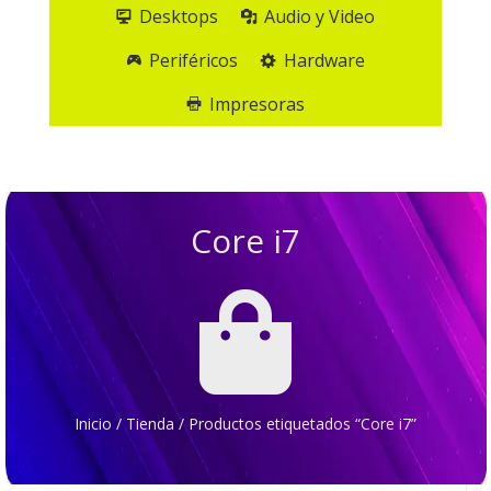
Desktops
Audio y Video
Periféricos
Hardware
Impresoras
Core i7

Inicio
/
Tienda
/
Productos etiquetados “Core i7”