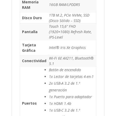
Memoria
16GB RAM/LPDDR5
RAM
1TB M.2, PCIe NVMe, SSD
Disco Duro
(Disco Sólido – SSD)
Touch 15,6″ FHD
Pantalla
(1920×1080) Refresh Rate,
IPS-Level
Tarjeta
Intel® Iris Xe Graphics
Gráfica
Wi-Fi 6E AX211, Bluetooth®
Conectividad
5.1
Botón de encendido
1x Lector de tarjetas 4-en-1
2x USB-A 3.2 de 1.ª
generación
1x Puerto para adaptador
Puertos
1x HDMI 1.4b
1x USB-C 3.2 de 1.ª