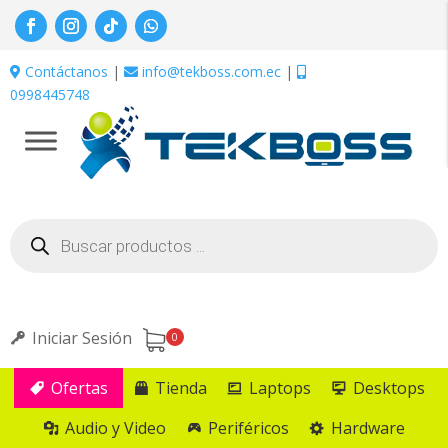
Contáctanos
|
info@tekboss.com.ec
|
0998445748
Búsqueda
de
productos
Iniciar Sesión
0
Ofertas
Tienda
Laptops
Desktops
Audio y Video
Periféricos
Hardware