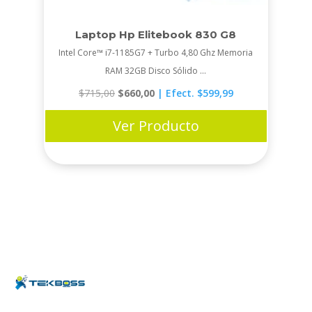
Laptop Hp Elitebook 830 G8
Intel Core™ i7-1185G7 + Turbo 4,80 Ghz Memoria
RAM 32GB Disco Sólido ...
Original
Current
$
715,00
$
660,00
| Efect. $599,99
price
price
was:
is:
$715,00.
$660,00.
Ver Producto