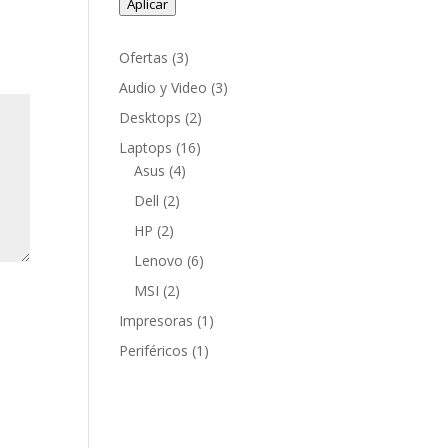
Aplicar
3
Ofertas
3
productos
3
Audio y Video
3
productos
2
Desktops
2
productos
16
Laptops
16
4
productos
Asus
4
productos
2
Dell
2
productos
2
HP
2
productos
6
Lenovo
6
productos
2
MSI
2
productos
1
Impresoras
1
producto
1
Periféricos
1
producto