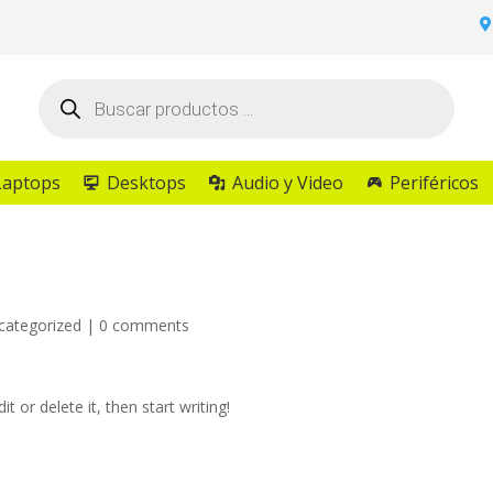
Búsqueda
de
productos
Laptops
Desktops
Audio y Video
Periféricos
categorized
|
0 comments
t or delete it, then start writing!