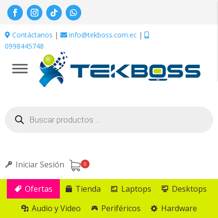
Contáctanos
|
info@tekboss.com.ec
|
0998445748
Búsqueda
de
productos
Iniciar Sesión
0
Ofertas
Tienda
Laptops
Desktops
Audio y Video
Periféricos
Hardware