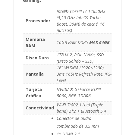
Gaming.
Intel® Core™ i7-14650HX
(5,20 GHz Intel® Turbo
Procesador
Boost, 30MB de caché, 16
núcleos)
Memoria
16GB RAM DDR5
MAX 64GB
RAM
1TB M.2, PCIe NVMe, SSD
Disco Duro
(Disco Sólido – SSD)
16″ WUXGA (1920×1200)
Pantalla
3ms 165Hz Refresh Rate, IPS-
Level
Tarjeta
NVIDIA® GeForce RTX™
Gráfica
5060, 8GB GDDR6
Wi-Fi 7(802.11be) (Triple
Conectividad
band) 2*2 + Bluetooth 5,4
Conector de audio
combinado de 3,5 mm
1x HDMI 2.1