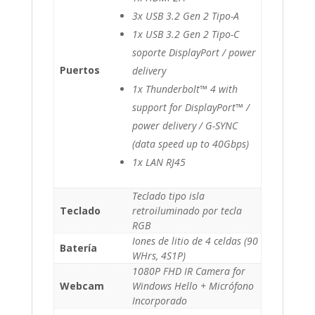
3x USB 3.2 Gen 2 Tipo-A
1x USB 3.2 Gen 2 Tipo-C
soporte DisplayPort / power
Puertos
delivery
1x Thunderbolt™ 4 with
support for DisplayPort™ /
power delivery / G-SYNC
(data speed up to 40Gbps)
1x LAN RJ45
Teclado tipo isla
Teclado
retroiluminado por tecla
RGB
Iones de litio de 4 celdas (90
Batería
WHrs, 4S1P)
1080P FHD IR Camera for
Webcam
Windows Hello + Micrófono
Incorporado