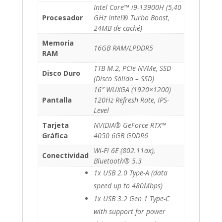
Intel Core™ i9-13900H (5,40
Procesador
GHz Intel® Turbo Boost,
24MB de caché)
Memoria
16GB RAM/LPDDR5
RAM
1TB M.2, PCIe NVMe, SSD
Disco Duro
(Disco Sólido – SSD)
16″ WUXGA (1920×1200)
Pantalla
120Hz Refresh Rate, IPS-
Level
Tarjeta
NVIDIA® GeForce RTX™
Gráfica
4050 6GB GDDR6
Wi-Fi 6E (802.11ax),
Conectividad
Bluetooth® 5.3
1x USB 2.0 Type-A (data
speed up to 480Mbps)
1x USB 3.2 Gen 1 Type-C
with support for power