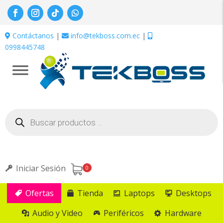
Contáctanos
|
info@tekboss.com.ec
|
0998445748
Búsqueda
de
productos
Iniciar Sesión
0
Ofertas
Tienda
Laptops
Desktops
Audio y Video
Periféricos
Hardware