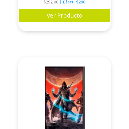
$
292,00
| Efect. $260
Ver Producto