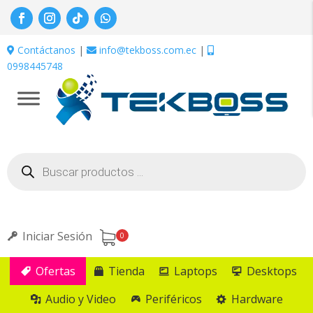
Contáctanos
|
info@tekboss.com.ec
|
0998445748
Búsqueda
de
productos
Iniciar Sesión
0
Ofertas
Tienda
Laptops
Desktops
Audio y Video
Periféricos
Hardware