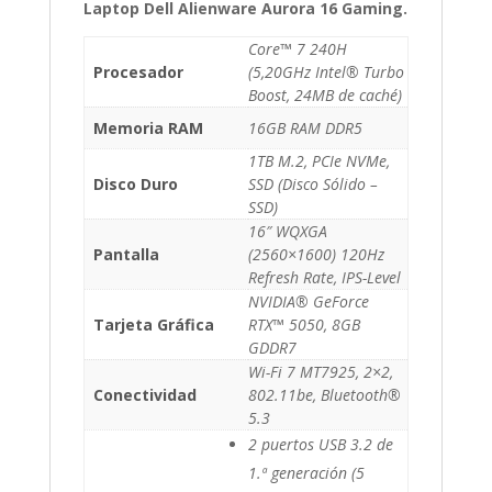
Laptop Dell Alienware Aurora 16 Gaming.
Core™ 7 240H
Procesador
(5,20GHz Intel® Turbo
Boost, 24MB de caché)
Memoria RAM
16GB RAM DDR5
1TB M.2, PCIe NVMe,
Disco Duro
SSD (Disco Sólido –
SSD)
16″ WQXGA
Pantalla
(2560×1600) 120Hz
Refresh Rate, IPS-Level
NVIDIA® GeForce
Tarjeta Gráfica
RTX™ 5050, 8GB
GDDR7
Wi-Fi 7 MT7925, 2×2,
Conectividad
802.11be, Bluetooth®
5.3
2 puertos USB 3.2 de
1.ª generación (5