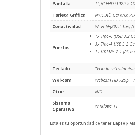
Pantalla
15,6″ FHD (1920 × 10
Tarjeta Gráfica
NVIDIA® GeForce RT
Conectividad
Wi-Fi 6E(802.11ax) (
1x Tipo-C (USB 3.2 G
3x Tipo-A USB 3.2 G
Puertos
1x HDMI™ 2.1 (8K a 6
Teclado
Teclado retroilumin
Webcam
Webcam HD 720p + M
Otros
N/D
Sistema
Windows 11
Operativo
Esta es tu oportunidad de tener
Laptop Ms