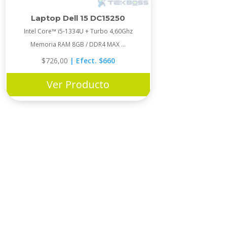
Laptop Dell 15 DC15250
Intel Core™ i5-1334U + Turbo 4,60Ghz
Memoria RAM 8GB / DDR4 MAX ...
$
726,00
| Efect. $660
Ver Producto