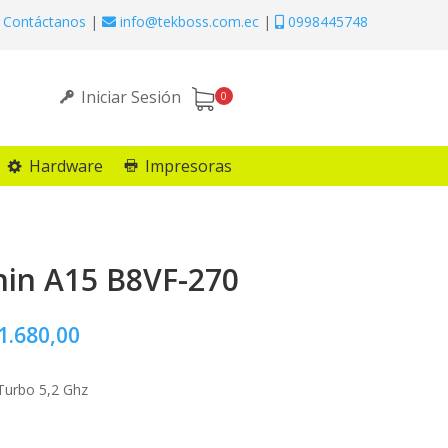
Contáctanos
|
info@tekboss.com.ec
|
0998445748
Iniciar Sesión
0
Hardware
Impresoras
hin A15 B8VF-270
1.680,00
urbo 5,2 Ghz