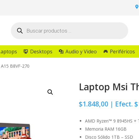
Búsqueda
de
productos
Laptops
Desktops
Audio y Video
Periféricos
n A15 B8VF-270
Laptop Msi T
$
1.848,00
| Efect. $
AMD Ryzen™ 9 8945HS + T
Memoria RAM 16GB
Disco Sólido 1TB – SSD