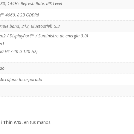
80) 144Hz Refresh Rate, IPS-Level
X™ 4060, 8GB GDDR6
Triple band) 2*2, Bluetooth® 5.3
en2 / DisplayPort™ / Suministro de energía 3.0)
en1
0 Hz / 4K a 120 Hz)
ado
icrófono Incorporado
i Thin A15.
en tus manos.